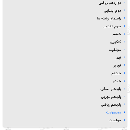
دوازدهم رباضی
دوم ابتدایی
راهنمای رشته ها
سوم ابتدایی
ششم
کنکوری
موفقیت
نهم
نوروز
هشتم
هفتم
یازدهم انسانی
یازدهم تجربی
یازدهم ریاضی
محصولات
موفقیت