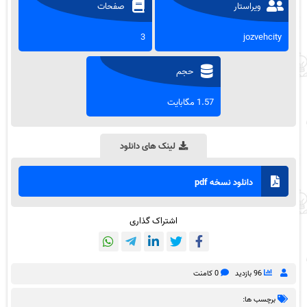
ویراستار
صفحات
3
jozvehcity
حجم
1.57 مگابایت
لینک های دانلود
دانلود نسخه pdf
اشتراک گذاری
96 بازدید
0 کامنت
برچسب ها: