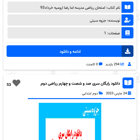
نام کتاب: امتحان ریاضی مدرسه اما رضا ارومیه خرداد93
نویسنده: جزوه سیتی
صفحات: 1
ادامه و دانلود
294 بازدید
0 کامنت
دانلود رایگان سری صد و شصت و چهارم ریاضی دوم
53
دبستان به همراه pdf
24 مارس 2023
دوم ابتدایی