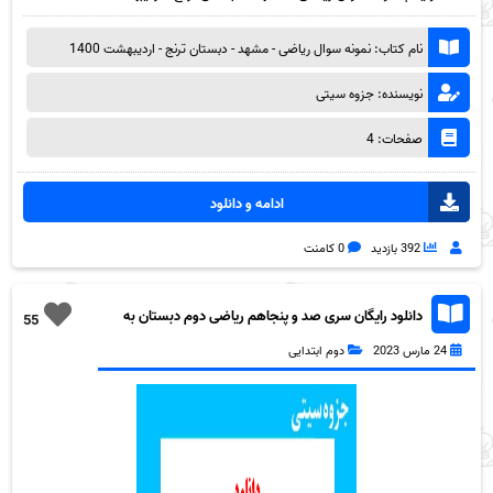
نام کتاب: نمونه سوال ریاضی - مشهد - دبستان ترنج - اردیبهشت 1400
نویسنده: جزوه سیتی
صفحات: 4
ادامه و دانلود
392 بازدید
0 کامنت
دانلود رایگان سری صد و پنجاهم ریاضی دوم دبستان به
55
همراه pdf
24 مارس 2023
دوم ابتدایی