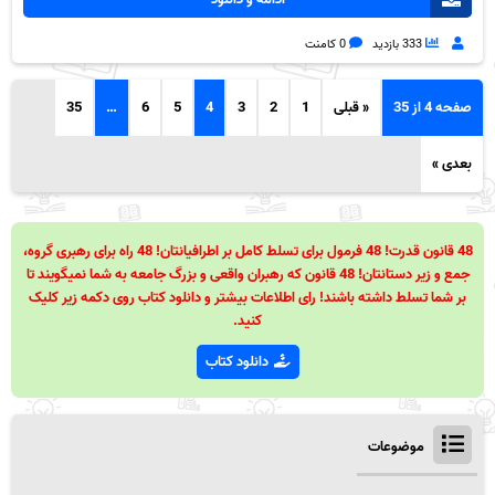
333 بازدید
0 کامنت
صفحه 4 از 35
« قبلی
1
2
3
4
5
6
…
35
بعدی »
48 قانون قدرت! 48 فرمول برای تسلط کامل بر اطرافیانتان! 48 راه برای رهبری گروه،
جمع و زیر دستانتان! 48 قانون که رهبران واقعی و بزرگ جامعه به شما نمیگویند تا
بر شما تسلط داشته باشند! رای اطلاعات بیشتر و دانلود کتاب روی دکمه زیر کلیک
کنید.
دانلود کتاب
موضوعات