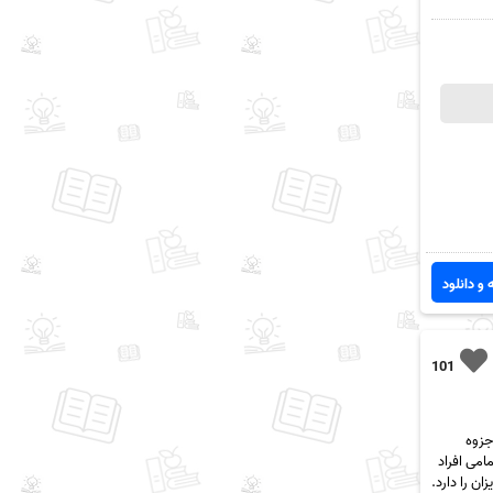
 و دانلود
101
م به همه عزیزان جزوه
می افراد
ن را دارد.