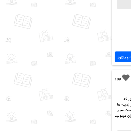
 و دانلود
109
، همونطور که
زمینه ها
ن پست سری
ست. شما عزیزان میتونید