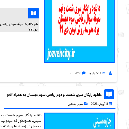
نام کتاب: نمونه سوال ریاضی
دی 99
557 بازدید
0 کامنت
دانلود رایگان سری شصت و دوم ریاضی سوم دبستان به همراه pdf
8 آوریل 2023
سوم ابتدایی
سیتی، همونطور که میدونید و
محصل در زمینه ها و رشته های 