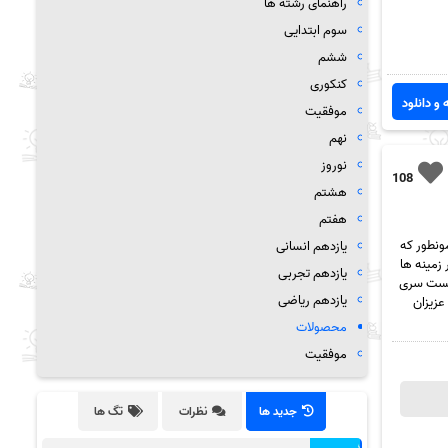
راهنمای رشته ها
سوم ابتدایی
ششم
کنکوری
 و دانلود
موفقیت
نهم
نوروز
108
هشتم
هفتم
ان جزوه سیتی، همونطور که
یازدهم انسانی
زمینه ها
یازدهم تجربی
ن پست سری
یازدهم ریاضی
 است. شما عزیزان
محصولات
موفقیت
جدید ها
نظرات
تگ ها