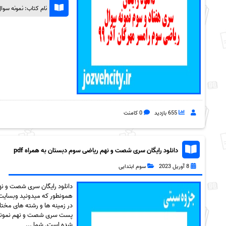
نام کتاب: نمونه سوال
655 بازدید
0 کامنت
دانلود رایگان سری شصت و نهم ریاضی سوم دبستان به همراه pdf
8 آوریل 2023
سوم ابتدایی
همونطور که میدونید وبسایت 
در زمینه ها و رشته های مختلف
شده است. شما ...