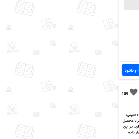
 و دانلود
109
لام به همه عزیزان جزوه سیتی،
فراد محصل
د. در این
 pdf به صورت رایگان قرار داده