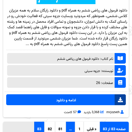
دانلود فرمول های ریاضی ششم به همراه pdf و دانلود رایگان سلام به همه عزیزان
کلاس ششمی، همونطور که میدونید وبسایت جزوه سیتی که فعالیت خودش رو در
راستای کمک به دانش اموزان، دانشجویان و تمامی افراد محصل در زمینه ها و رشته
های مختلف کرده و با قرار دادن جزوه و نمونه سوالات و فایل های راهنما قصد کمک
به این عزیزان را دارد. در این پست دانلود فرمول های ریاضی ششم به همراه pdf و
دانلود رایگان قرار داده شده است. شما عزیزان ششمی میتونید از قسمت پایین
همین پست پاسخ دانلود فرمول های ریاضی ششم به همراه pdf به ...
نام کتاب: دانلود فرمول های ریاضی ششم
نویسنده: جزوه سیتی
صفحات: 26
ادامه و دانلود
mrjozveh
3,368 بازدید
57 کامنت
صفحه 83 از 83
« قبلی
1
…
81
82
83