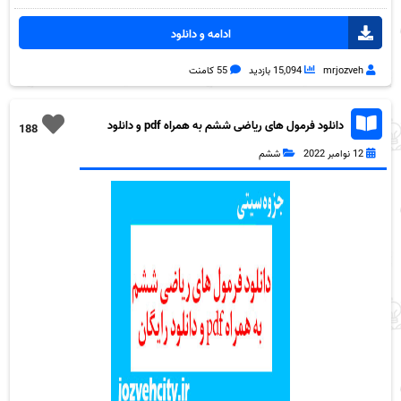
ادامه و دانلود
mrjozveh
15,094 بازدید
55 کامنت
دانلود فرمول های ریاضی ششم به همراه pdf و دانلود
188
رایگان
12 نوامبر 2022
ششم