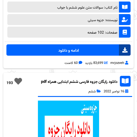
نام کتاب: سوالات متن علوم ششم با جواب
نویسنده: جزوه سیتی
صفحات: 102 صفحه
ادامه و دانلود
mrjozveh
83,699 بازدید
60 کامنت
دانلود رایگان جزوه فارسی ششم ابتدایی همراه pdf
193
16 نوامبر 2022
ششم