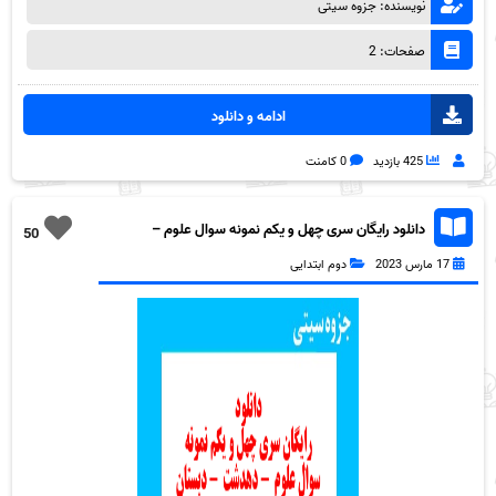
نویسنده: جزوه سیتی
صفحات: 2
ادامه و دانلود
425 بازدید
0 کامنت
دانلود رایگان سری چهل و یکم نمونه سوال علوم –
50
دهدشت – دبستان امام خمینی – اردیبهشت 1400 به
17 مارس 2023
دوم ابتدایی
همراه pdf