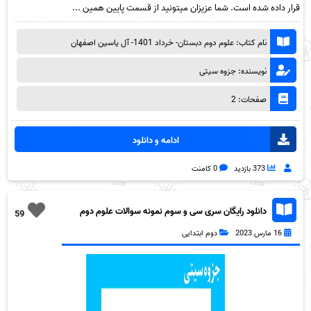
قرار داده شده است. شما عزیزان میتونید از قسمت پایین همین ...
نام کتاب: علوم دوم دبستان- خرداد 1401- آل یاسین اصفهان
نویسنده: جزوه سیتی
صفحات: 2
ادامه و دانلود
373 بازدید
0 کامنت
دانلود رایگان سری سی و سوم نمونه سوالات علوم دوم
59
دبستان – مدرسه ابوذر – با پاسخ-بنی جمالی به همراه
16 مارس 2023
دوم ابتدایی
pdf