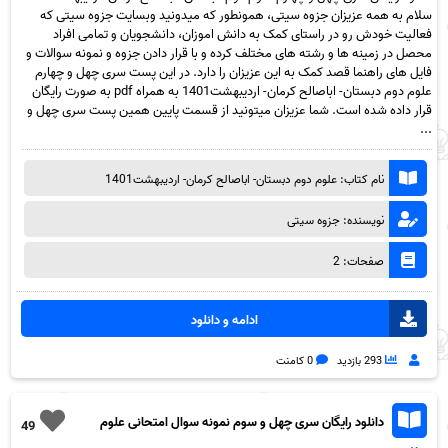
سلام به همه عزیزان جزوه سیتی، همونطور که میدونید وبسایت جزوه سیتی که
فعالیت خودش رو در راستای کمک به دانش اموزان، دانشجویان و تمامی افراد
محصل در زمینه ها و رشته های مختلف کرده و با قرار دادن جزوه و نمونه سوالات و
فایل های راهنما قصد کمک به این عزیزان را دارد. در این پست سری چهل و چهارم
علوم دوم دبستان- اباصالح کرمان- اردیبهشت1401 به همراه pdf به صورت رایگان
قرار داده شده است. شما عزیزان میتونید از قسمت پایین همین پست سری چهل و
...
نام کتاب: علوم دوم دبستان- اباصالح کرمان- اردیبهشت1401
نویسنده: جزوه سیتی
صفحات: 2
ادامه و دانلود
293 بازدید
0 کامنت
دانلود رایگان سری چهل و سوم نمونه سوال امتحانی علوم
49
دوم -خرداد 1400-دبستان شیخ مفید مرند به همراه pdf