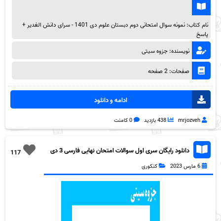
نام کتاب: نمونه سوال امتحانی دوم دبستان علوم دی 1401 - سرای دانش الغدیر +
پاسخ
نویسنده: جزوه سیتی
صفحات: 2 صفحه
ادامه و دانلود
mrjozveh
438 بازدید
0 کامنت
دانلود رایگان سری اول سوالات امتحان نهایی فارسی 3 دی
117
1401+ پاسخ به همراه pdf
6 مارس 2023
کنکوری