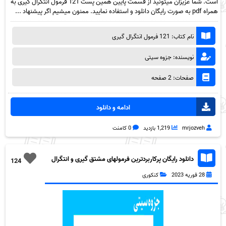
است. شما عزیزان میتونید از قسمت پایین همین پست 121 فرمول انتگرال گیری به
همراه pdf به صورت رایگان دانلود و استفاده نمایید. ممنون میشیم اگر پیشنهاد ...
نام کتاب: 121 فرمول انتگرال گیری
نویسنده: جزوه سیتی
صفحات: 2 صفحه
ادامه و دانلود
mrjozveh
1,219 بازدید
0 کامنت
دانلود رایگان پرکاربردترین فرمولهای مشتق گیری و انتگرال
124
گیری به همراه pdf
28 فوریه 2023
کنکوری