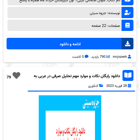
نام کتاب: سوال امتحانی عربی1 اول دبیرستان خرداد ماه همراه با پاسخ
نویسنده: جزوه سیتی
صفحات: 22 صفحه
ادامه و دانلود
mrjozveh
790 بازدید
0 کامنت
دانلود رایگان نکات و موارد مهم تحلیل صرفی در عربی به
79
همراه pdf
28 فوریه 2023
کنکوری