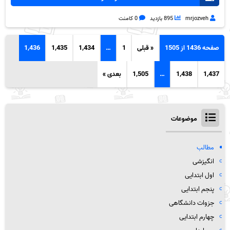
mrjozveh
895 بازدید
0 کامنت
صفحه 1436 از 1505
« قبلی
1
…
1,434
1,435
1,436
1,437
1,438
…
1,505
بعدی »
موضوعات
مطالب
انگیزشی
اول ابتدایی
پنجم ابتدایی
جزوات دانشگاهی
چهارم ابتدایی