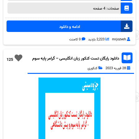
صفحات: 4 صفحه
ادامه و دانلود
mrjozveh
2,223 بازدید
0 کامنت
دانلود رایگان تست کنکور زبان انگلیسی – گرامر پایه سوم
125
و پیش دانشگاهی به همراه pdf
28 فوریه 2023
کنکوری