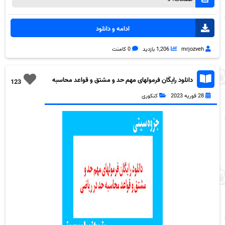
ادامه و دانلود
mrjozveh
1,206 بازدید
0 کامنت
دانلود رایگان فرمولهای مهم حد و مشتق و قواعد محاسبه
123
حد در ریاضی به همراه pdf
28 فوریه 2023
کنکوری