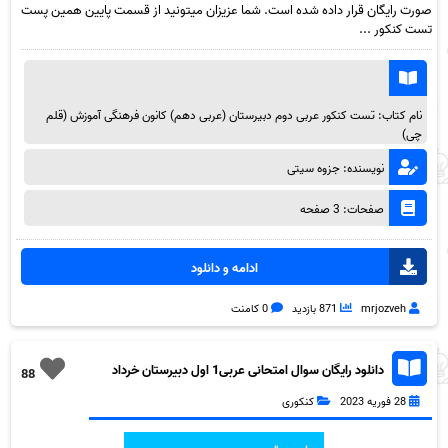
صورت رایگان قرار داده شده است. شما عزیزان میتونید از قسمت پایین همین پست
تست کنکور ...
نام کتاب: تست کنکور عربی دوم دبیرستان (عربی دهم) کانون فرهنگی آموزش (قلم
چی)
نویسنده: جزوه سیتی
صفحات: 3 صفحه
ادامه و دانلود
mrjozveh
871 بازدید
0 کامنت
دانلود رایگان سوال امتحانی عربی1 اول دبیرستان خرداد
88
ماه همراه با پاسخ به همراه pdf
28 فوریه 2023
کنکوری