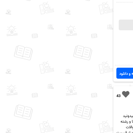
 و دانلود
43
یدونید
 و رشته
الات
زان میتونید از قسمت