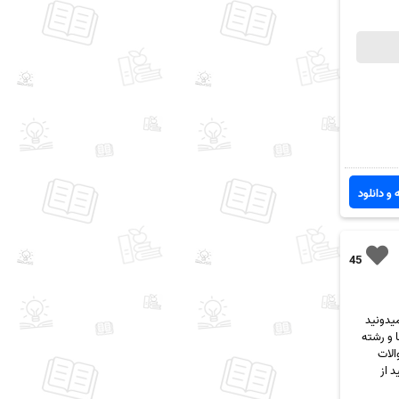
 و دانلود
45
یدونید
 و رشته
الات
تونید از