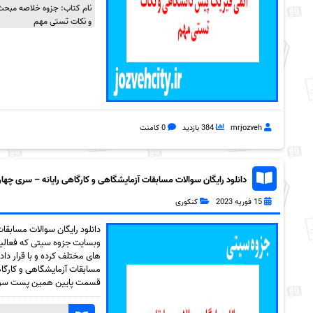
نام کتاب: جزوه خلاصه مبح
و نکات تستی مهم
mrjozveh
384 بازدید
0 کامنت
دانلود رایگان سوالات مسابقات آزمایشگاهی و کارگاهی رایانه – سری چهارم ب
15 فوریه 2023
کنکوری
دانلود رایگان سوالات مسابقا
وبسایت جزوه سیتی که فعالیت
های مختلف کرده و با قرار داد
قسمت پایین همین پست سوالات