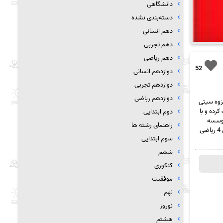
دانشگاهی
دسته‌بندی نشده
دهم انسانی
دهم تجربی
دهم ریاضی
52
دوازدهم انسانی
دوازدهم تجربی
دوازدهم رباضی
ت جزوه سیتی
رده و با
دوم ابتدایی
فایل های راهنما قصد کمک به این عزیزان را دارد. در این پست جزوه فصل 4 ریاضی 2 موسسه
راهنمای رشته ها
گزینه دو به همراه pdf به صورت رایگان قرار داده شده است. شما عزیزان میتونید از قسمت پایین همین پست جزوه فصل 4 ریاضی
سوم ابتدایی
ششم
کنکوری
موفقیت
نهم
نوروز
هشتم