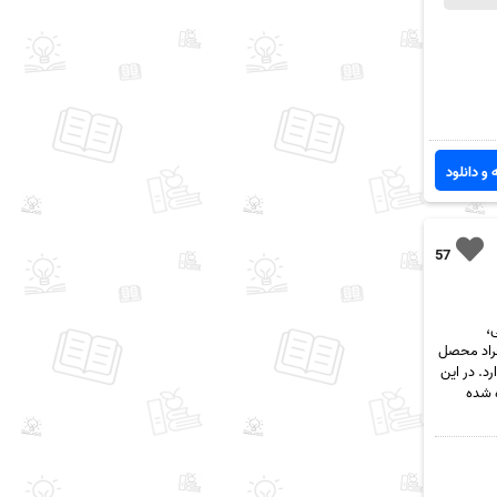
 و دانلود
57
،
فراد محصل
د. در این
ایگان قرار داده شده