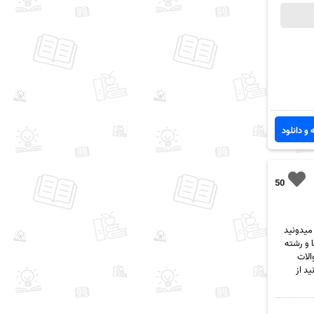
 و دانلود
50
میدونید
 و رشته
الات
میتونید از