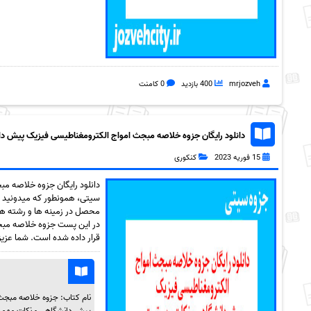
mrjozveh
400 بازدید
0 کامنت
دانلود رایگان جزوه خلاصه مبجث امواج الکترومغناطیسی فیزیک پیش دانش
15 فوریه 2023
کنکوری
دانلود رایگان جزوه خلاصه م
سیتی، همونطور که میدونید و
محصل در زمینه ها و رشته های 
قرار داده شده است. شما عزی
نام کتاب: جزوه خلاصه مبجث
پیش دانشگاهی و نکات مهم