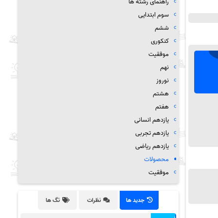
راهنمای رشته ها
سوم ابتدایی
ششم
کنکوری
موفقیت
نهم
نوروز
هشتم
هفتم
یازدهم انسانی
یازدهم تجربی
یازدهم ریاضی
محصولات
موفقیت
جدید ها
نظرات
تگ ها