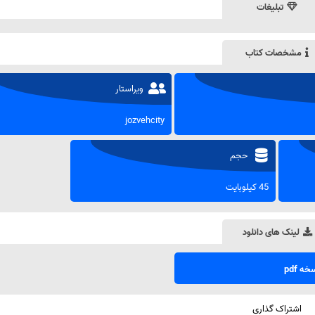
تبلیغات
مشخصات کتاب
ویراستار
jozvehcity
حجم
45 کیلوبایت
لینک های دانلود
ه pdf
اشتراک گذاری