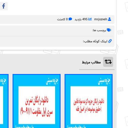
mrjozveh
495 بازدید
0 کامنت
برچسب ها:
لینک کوتاه مطلب:
مطالب مرتبط