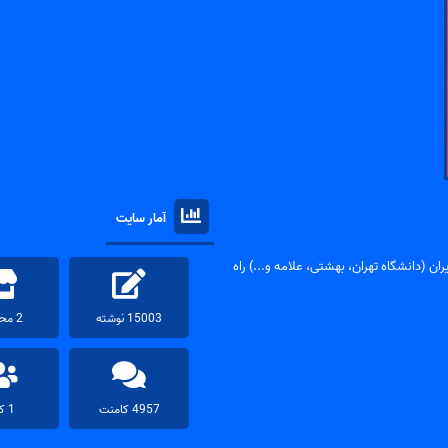
آمار سایت
ان (دانشگاه تهران، بهشتی، علامه و...) راه
15003 نوشته
2 محصول
4957 کامنت
1 کاربر