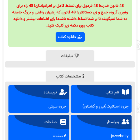
48 قانون قدرت! 48 فرمول برای تسلط کامل بر اطرافیانتان! 48 راه برای
رهبری گروه، جمع و زیر دستانتان! 48 قانون که رهبران واقعی و بزرگ جامعه
به شما نمیگویند تا بر شما تسلط داشته باشند! رای اطلاعات بیشتر و دانلود
کتاب روی دکمه زیر کلیک کنید.
دانلود کتاب
تبلیغات
مشخصات کتاب
نام کتاب
نویسنده
جزوه استاتیک(نیرو و گشتاور)
جزوه سیتی
ویراستار
صفحات
jozvehcity
6 صفحه