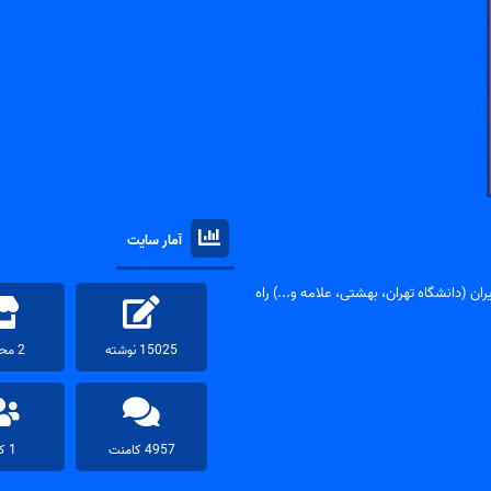
آمار سایت
ان (دانشگاه تهران، بهشتی، علامه و...) راه
15025 نوشته
2 محصول
4957 کامنت
1 کاربر