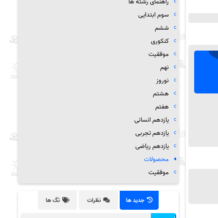
راهنمای رشته ها
سوم ابتدایی
ششم
کنکوری
موفقیت
نهم
نوروز
هشتم
هفتم
یازدهم انسانی
یازدهم تجربی
یازدهم ریاضی
محصولات
موفقیت
جدید ها
نظرات
تگ ها