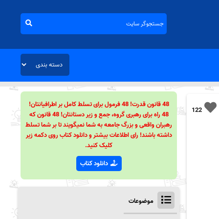
48 قانون قدرت! 48 فرمول برای تسلط کامل بر اطرافیانتان!
122
48 راه برای رهبری گروه، جمع و زیر دستانتان! 48 قانون که
رهبران واقعی و بزرگ جامعه به شما نمیگویند تا بر شما تسلط
داشته باشند! رای اطلاعات بیشتر و دانلود کتاب روی دکمه زیر
کلیک کنید.
دانلود کتاب
موضوعات