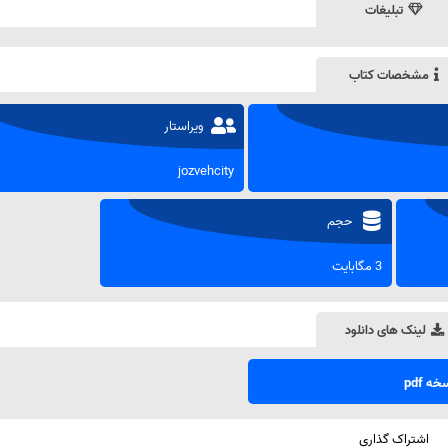
تبلیغات
مشخصات کتاب
ویراستار
jozvehcity
حجم
3 مگابایت
لینک های دانلود
ه pdf
اشتراک گذاری