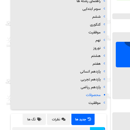
راهنمای رشته ها
سوم ابتدایی
ششم
کنکوری
موفقیت
نهم
نوروز
هشتم
هفتم
یازدهم انسانی
یازدهم تجربی
یازدهم ریاضی
محصولات
موفقیت
جدید ها
نظرات
تگ ها