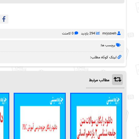
mrjozveh
294 بازدید
0 کامنت
برچسب ها:
لینک کوتاه مطلب:
مطالب مرتبط