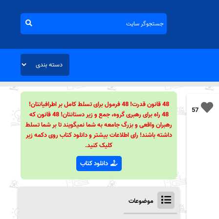
48 قانون قدرت! 48 فرمول برای تسلط کامل بر اطرافیانتان!
57
48 راه برای رهبری گروه، جمع و زیر دستانتان! 48 قانون که
رهبران واقعی و بزرگ جامعه به شما نمیگویند تا بر شما تسلط
داشته باشند! رای اطلاعات بیشتر و دانلود کتاب روی دکمه زیر
کلیک کنید.
دانلود کتاب
موضوعات