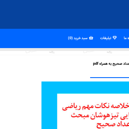
 ما
تبلیغات
سبد خرید (0)
د صحیح به همراه pdf