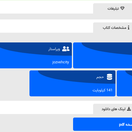
تبلیغات
مشخصات کتاب
ویراستار
jozvehcity
حجم
141 کیلوبایت
لینک های دانلود
ه pdf