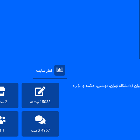
آمار سایت
ان (دانشگاه تهران، بهشتی، علامه و...) راه
15038 نوشته
2 محصول
4957 کامنت
1 کاربر