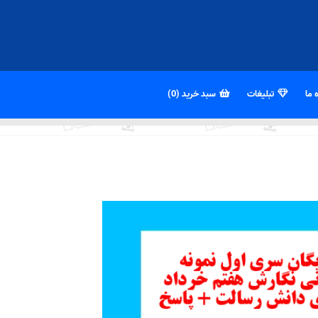
 ما
تبلیغات
سبد خرید (0)