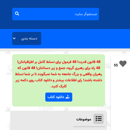
48 قانون قدرت! 48 فرمول برای تسلط کامل بر اطرافیانتان!
55
48 راه برای رهبری گروه، جمع و زیر دستانتان! 48 قانون که
رهبران واقعی و بزرگ جامعه به شما نمیگویند تا بر شما تسلط
داشته باشند! رای اطلاعات بیشتر و دانلود کتاب روی دکمه زیر
کلیک کنید.
دانلود کتاب
موضوعات