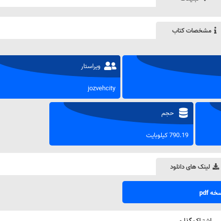
مشخصات کتاب
ویراستار
jozvehcity
حجم
790.19 کیلوبایت
لینک های دانلود
ه pdf
اشتراک گذاری