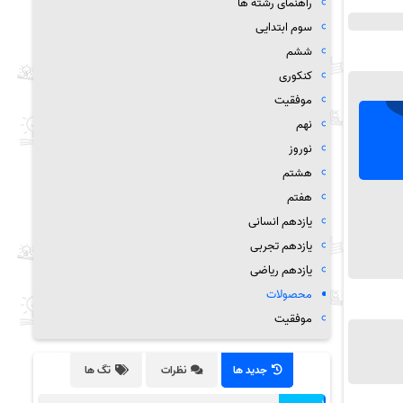
راهنمای رشته ها
سوم ابتدایی
ششم
کنکوری
موفقیت
نهم
نوروز
هشتم
هفتم
یازدهم انسانی
یازدهم تجربی
یازدهم ریاضی
محصولات
موفقیت
جدید ها
نظرات
تگ ها