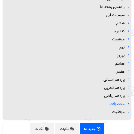
راهنمای رشته ها
سوم ابتدایی
ششم
کنکوری
موفقیت
نهم
نوروز
هشتم
هفتم
یازدهم انسانی
یازدهم تجربی
یازدهم ریاضی
محصولات
موفقیت
جدید ها
نظرات
تگ ها