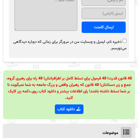
ذخیره نام، ایمیل و وبسایت من در مرورگر برای زمانی که دوباره دیدگاهی
می‌نویسم.
48 قانون قدرت! 48 فرمول برای تسلط کامل بر اطرافیانتان! 48 راه برای رهبری گروه،
جمع و زیر دستانتان! 48 قانون که رهبران واقعی و بزرگ جامعه به شما نمیگویند تا
بر شما تسلط داشته باشند! رای اطلاعات بیشتر و دانلود کتاب روی دکمه زیر کلیک
کنید.
دانلود کتاب
موضوعات