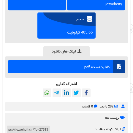
1
jozvehcity
حجم
405.65 کیلوبایت
لینک های دانلود
دانلود نسخه pdf
اشتراک گذاری
282 بازدید
0 کامنت
برچسب ها:
لینک کوتاه مطلب: