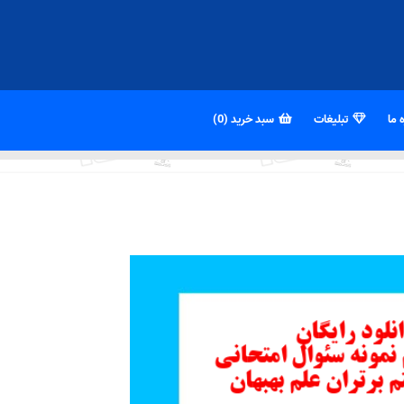
 ما
تبلیغات
سبد خرید (0)