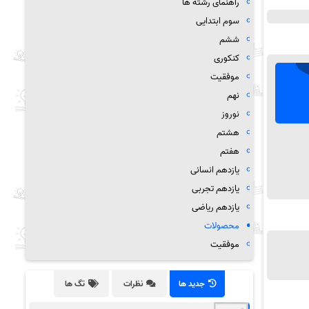
راهنمای رشته ها
سوم ابتدایی
ششم
کنکوری
موفقیت
نهم
نوروز
هشتم
هفتم
یازدهم انسانی
یازدهم تجربی
یازدهم ریاضی
محصولات
موفقیت
جدید ها
نظرات
تگ ها