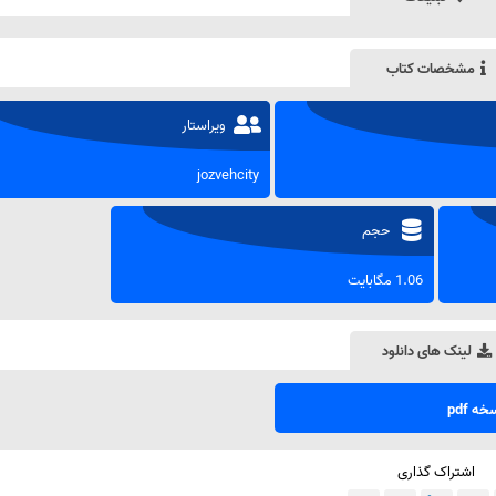
مشخصات کتاب
ویراستار
jozvehcity
حجم
1.06 مگابایت
لینک های دانلود
ه pdf
اشتراک گذاری