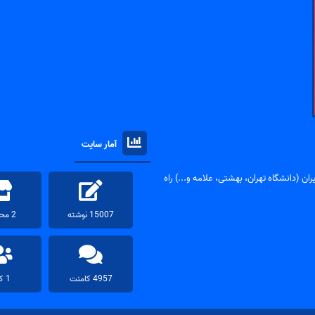
آمار سایت
ان (دانشگاه تهران، بهشتی، علامه و...) راه
15007 نوشته
2 محصول
4957 کامنت
1 کاربر