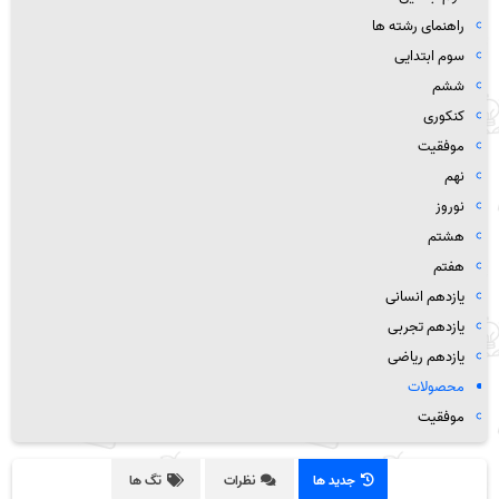
راهنمای رشته ها
سوم ابتدایی
ششم
کنکوری
موفقیت
نهم
نوروز
هشتم
هفتم
یازدهم انسانی
یازدهم تجربی
یازدهم ریاضی
محصولات
موفقیت
جدید ها
نظرات
تگ ها