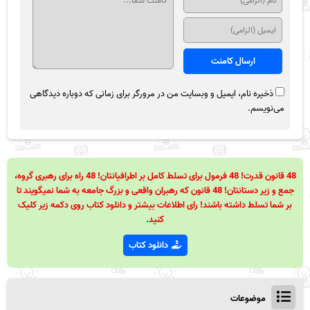
ذخیره نام، ایمیل و وبسایت من در مرورگر برای زمانی که دوباره دیدگاهی
می‌نویسم.
48 قانون قدرت! 48 فرمول برای تسلط کامل بر اطرافیانتان! 48 راه برای رهبری گروه،
جمع و زیر دستانتان! 48 قانون که رهبران واقعی و بزرگ جامعه به شما نمیگویند تا
بر شما تسلط داشته باشند! رای اطلاعات بیشتر و دانلود کتاب روی دکمه زیر کلیک
کنید.
دانلود کتاب
موضوعات