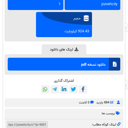
1
jozvehcity
حجم
924.43 کیلوبایت
لینک های دانلود
دانلود نسخه pdf
اشتراک گذاری
884 بازدید
0 کامنت
برچسب ها:
لینک کوتاه مطلب: