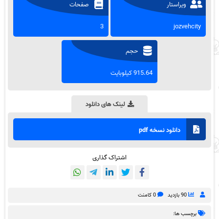
ویراستار
صفحات
3
jozvehcity
حجم
915.64 کیلوبایت
لینک های دانلود
دانلود نسخه pdf
اشتراک گذاری
90 بازدید
0 کامنت
برچسب ها: