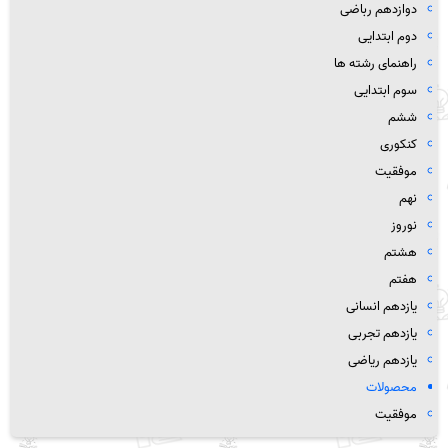
دوازدهم رباضی
دوم ابتدایی
راهنمای رشته ها
سوم ابتدایی
ششم
کنکوری
موفقیت
نهم
نوروز
هشتم
هفتم
یازدهم انسانی
یازدهم تجربی
یازدهم ریاضی
محصولات
موفقیت