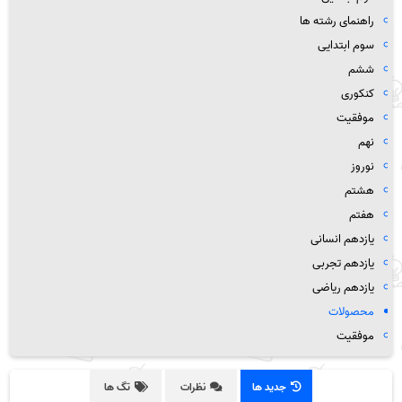
راهنمای رشته ها
سوم ابتدایی
ششم
کنکوری
موفقیت
نهم
نوروز
هشتم
هفتم
یازدهم انسانی
یازدهم تجربی
یازدهم ریاضی
محصولات
موفقیت
جدید ها
نظرات
تگ ها