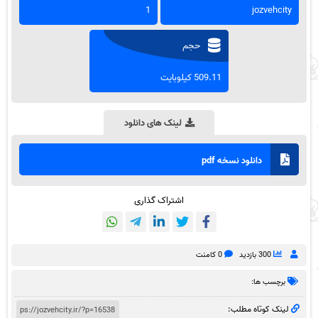
1
jozvehcity
حجم
509.11 کیلوبایت
لینک های دانلود
دانلود نسخه pdf
اشتراک گذاری
300 بازدید
0 کامنت
برچسب ها:
لینک کوتاه مطلب: