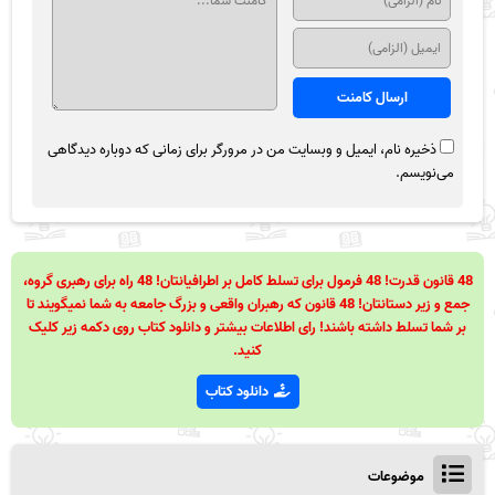
ذخیره نام، ایمیل و وبسایت من در مرورگر برای زمانی که دوباره دیدگاهی
می‌نویسم.
48 قانون قدرت! 48 فرمول برای تسلط کامل بر اطرافیانتان! 48 راه برای رهبری گروه،
جمع و زیر دستانتان! 48 قانون که رهبران واقعی و بزرگ جامعه به شما نمیگویند تا
بر شما تسلط داشته باشند! رای اطلاعات بیشتر و دانلود کتاب روی دکمه زیر کلیک
کنید.
دانلود کتاب
موضوعات