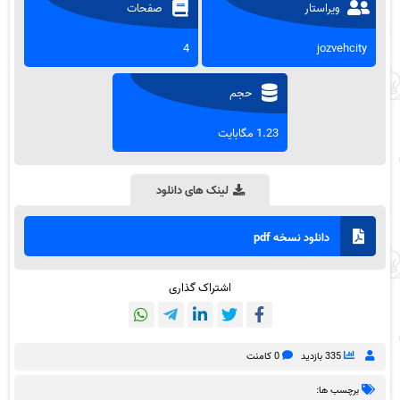
ویراستار
صفحات
4
jozvehcity
حجم
1.23 مگابایت
لینک های دانلود
دانلود نسخه pdf
اشتراک گذاری
335 بازدید
0 کامنت
برچسب ها: