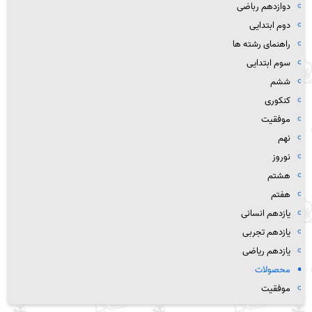
دوازدهم رباضی
دوم ابتدایی
راهنمای رشته ها
سوم ابتدایی
ششم
کنکوری
موفقیت
نهم
نوروز
هشتم
هفتم
یازدهم انسانی
یازدهم تجربی
یازدهم ریاضی
محصولات
موفقیت