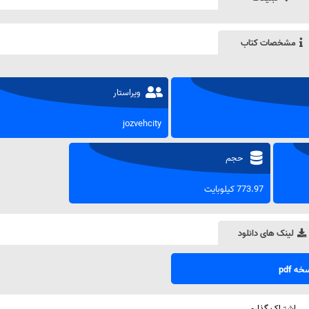
مشخصات کتاب
ویراستار
jozvehcity
حجم
773.97 کیلوبایت
لینک های دانلود
ه pdf
اشتراک گذاری