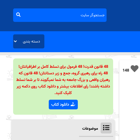
48 قانون قدرت! 48 فرمول برای تسلط کامل بر اطرافیانتان!
148
48 راه برای رهبری گروه، جمع و زیر دستانتان! 48 قانون که
رهبران واقعی و بزرگ جامعه به شما نمیگویند تا بر شما تسلط
داشته باشند! رای اطلاعات بیشتر و دانلود کتاب روی دکمه زیر
کلیک کنید.
دانلود کتاب
موضوعات