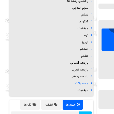
راهنمای رشته ها
سوم ابتدایی
ششم
کنکوری
موفقیت
نهم
نوروز
هشتم
هفتم
یازدهم انسانی
یازدهم تجربی
یازدهم ریاضی
محصولات
موفقیت
جدید ها
نظرات
تگ ها