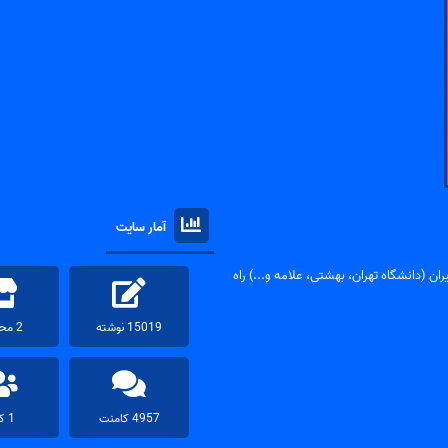
آمار سایت
ان (دانشگاه تهران، بهشتی، علامه و...) راه
15019 نوشته
2 محصول
4957 کامنت
1 کاربر