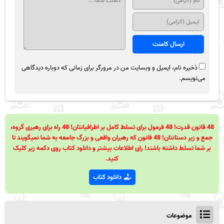
ذخیره نام، ایمیل و وبسایت من در مرورگر برای زمانی که دوباره دیدگاهی
می‌نویسم.
48 قانون قدرت! 48 فرمول برای تسلط کامل بر اطرافیانتان! 48 راه برای رهبری گروه،
جمع و زیر دستانتان! 48 قانون که رهبران واقعی و بزرگ جامعه به شما نمیگویند تا
بر شما تسلط داشته باشند! رای اطلاعات بیشتر و دانلود کتاب روی دکمه زیر کلیک
کنید.
دانلود کتاب
موضوعات