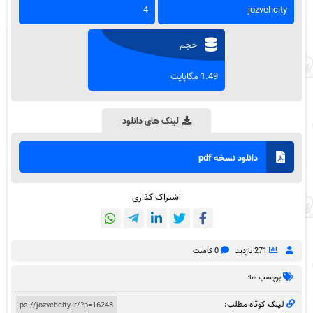
4
jozvehcity
حجم
1.49 مگابایت
لینک های دانلود
دانلود نسخه pdf
اشتراک گذاری
271 بازدید
0 کامنت
برچسب ها:
لینک کوتاه مطلب: