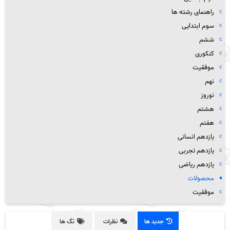
راهنمای رشته ها
سوم ابتدایی
ششم
کنکوری
موفقیت
نهم
نوروز
هشتم
هفتم
یازدهم انسانی
یازدهم تجربی
یازدهم ریاضی
محصولات
موفقیت
جدید ها
نظرات
تگ ها