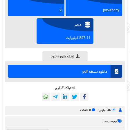
2
jozvehcity
حجم
857.11 کیلوبایت
لینک های دانلود
دانلود نسخه pdf
اشتراک گذاری
346 بازدید
0 کامنت
برچسب ها: