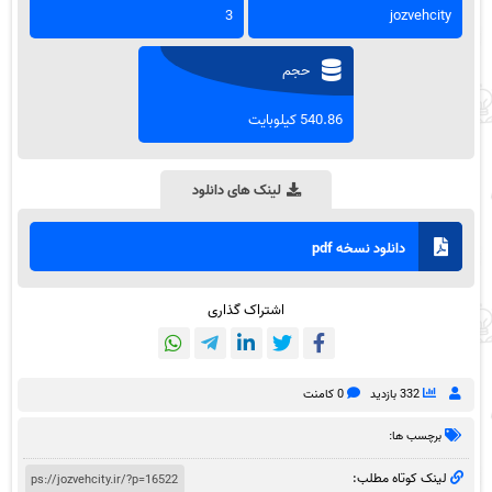
3
jozvehcity
حجم
540.86 کیلوبایت
لینک های دانلود
دانلود نسخه pdf
اشتراک گذاری
332 بازدید
0 کامنت
برچسب ها:
لینک کوتاه مطلب: