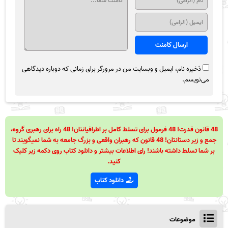
ذخیره نام، ایمیل و وبسایت من در مرورگر برای زمانی که دوباره دیدگاهی
می‌نویسم.
48 قانون قدرت! 48 فرمول برای تسلط کامل بر اطرافیانتان! 48 راه برای رهبری گروه،
جمع و زیر دستانتان! 48 قانون که رهبران واقعی و بزرگ جامعه به شما نمیگویند تا
بر شما تسلط داشته باشند! رای اطلاعات بیشتر و دانلود کتاب روی دکمه زیر کلیک
کنید.
دانلود کتاب
موضوعات