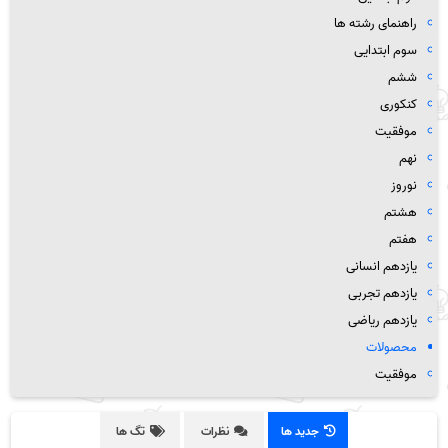
راهنمای رشته ها
سوم ابتدایی
ششم
کنکوری
موفقیت
نهم
نوروز
هشتم
هفتم
یازدهم انسانی
یازدهم تجربی
یازدهم ریاضی
محصولات
موفقیت
جدید ها
نظرات
تگ ها