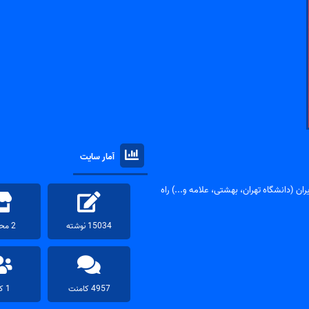
آمار سایت
ان (دانشگاه تهران، بهشتی، علامه و...) راه
15034 نوشته
2 محصول
4957 کامنت
1 کاربر