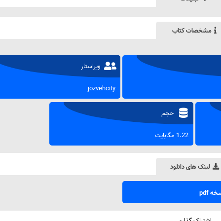
مشخصات کتاب
ویراستار
jozvehcity
حجم
1.22 مگابایت
لینک های دانلود
ه pdf
اشتراک گذاری