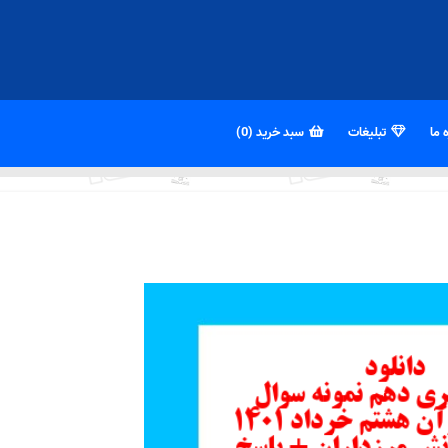
 ما
تبلیغات
سبد خرید (0)