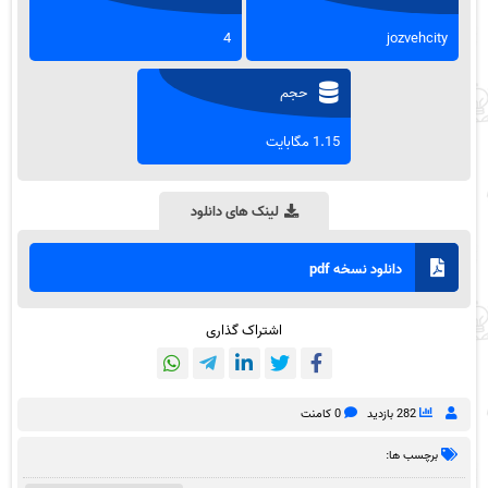
4
jozvehcity
حجم
1.15 مگابایت
لینک های دانلود
دانلود نسخه pdf
اشتراک گذاری
282 بازدید
0 کامنت
برچسب ها: