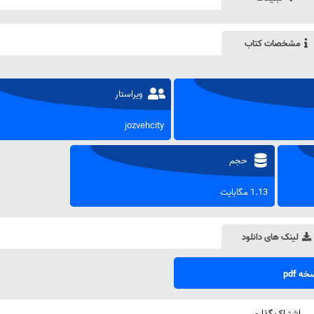
مشخصات کتاب
ویراستار
jozvehcity
حجم
1.13 مگابایت
لینک های دانلود
ه pdf
اشتراک گذاری