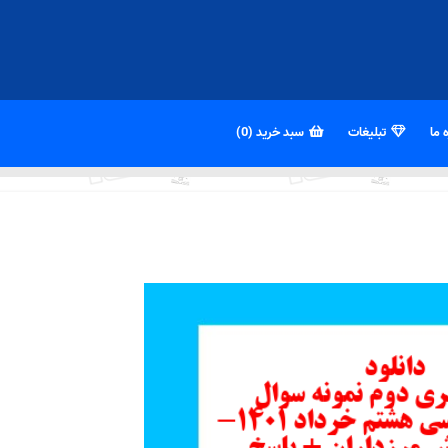
 ما
تبلیغات
سبد خرید (0)