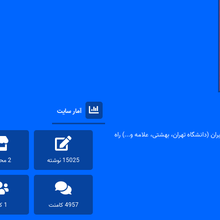
آمار سایت
ان (دانشگاه تهران، بهشتی، علامه و...) راه
15025 نوشته
2 محصول
4957 کامنت
1 کاربر