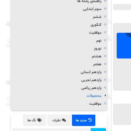
راهنمای رشته ها
سوم ابتدایی
ششم
کنکوری
موفقیت
نهم
نوروز
هشتم
هفتم
یازدهم انسانی
یازدهم تجربی
یازدهم ریاضی
محصولات
موفقیت
جدید ها
نظرات
تگ ها