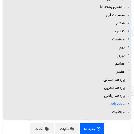
راهنمای رشته ها
سوم ابتدایی
ششم
کنکوری
موفقیت
نهم
نوروز
هشتم
هفتم
یازدهم انسانی
یازدهم تجربی
یازدهم ریاضی
محصولات
موفقیت
جدید ها
نظرات
تگ ها