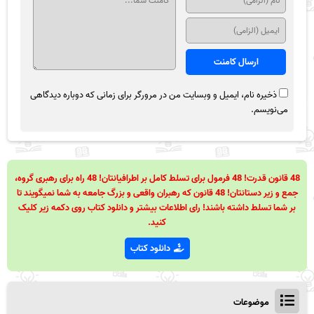
ذخیره نام، ایمیل و وبسایت من در مرورگر برای زمانی که دوباره دیدگاهی
می‌نویسم.
48 قانون قدرت! 48 فرمول برای تسلط کامل بر اطرافیانتان! 48 راه برای رهبری گروه،
جمع و زیر دستانتان! 48 قانون که رهبران واقعی و بزرگ جامعه به شما نمیگویند تا
بر شما تسلط داشته باشند! رای اطلاعات بیشتر و دانلود کتاب روی دکمه زیر کلیک
کنید.
دانلود کتاب
موضوعات