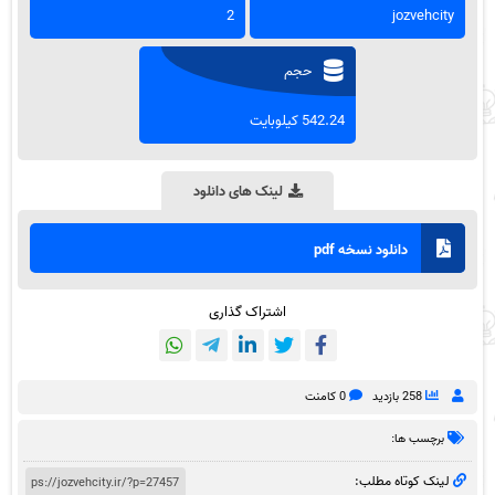
2
jozvehcity
حجم
542.24 کیلوبایت
لینک های دانلود
دانلود نسخه pdf
اشتراک گذاری
258 بازدید
0 کامنت
برچسب ها:
لینک کوتاه مطلب: