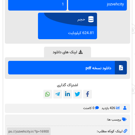
1
jozvehcity
حجم
624.81 کیلوبایت
لینک های دانلود
دانلود نسخه pdf
اشتراک گذاری
426 بازدید
0 کامنت
برچسب ها:
لینک کوتاه مطلب: