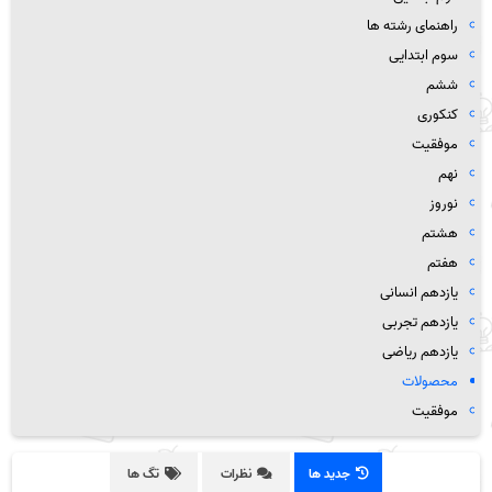
راهنمای رشته ها
سوم ابتدایی
ششم
کنکوری
موفقیت
نهم
نوروز
هشتم
هفتم
یازدهم انسانی
یازدهم تجربی
یازدهم ریاضی
محصولات
موفقیت
جدید ها
نظرات
تگ ها