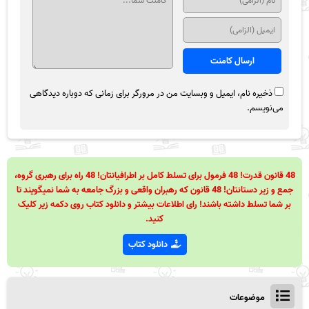
ذخیره نام، ایمیل و وبسایت من در مرورگر برای زمانی که دوباره دیدگاهی
می‌نویسم.
48 قانون قدرت! 48 فرمول برای تسلط کامل بر اطرافیانتان! 48 راه برای رهبری گروه،
جمع و زیر دستانتان! 48 قانون که رهبران واقعی و بزرگ جامعه به شما نمیگویند تا
بر شما تسلط داشته باشند! رای اطلاعات بیشتر و دانلود کتاب روی دکمه زیر کلیک
کنید.
دانلود کتاب
موضوعات