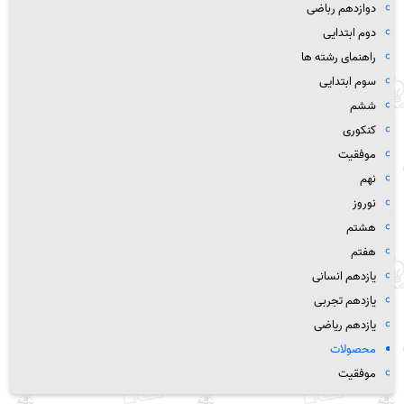
دوازدهم رباضی
دوم ابتدایی
راهنمای رشته ها
سوم ابتدایی
ششم
کنکوری
موفقیت
نهم
نوروز
هشتم
هفتم
یازدهم انسانی
یازدهم تجربی
یازدهم ریاضی
محصولات
موفقیت