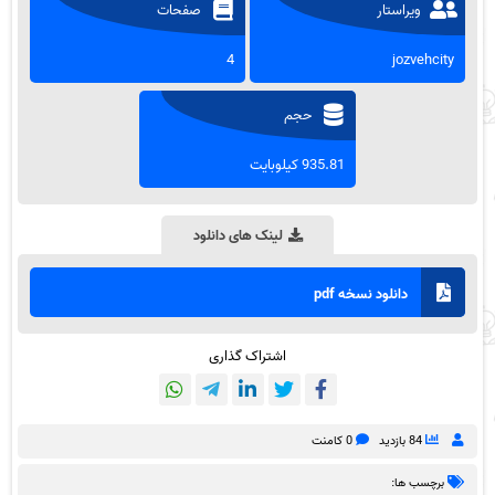
ویراستار
صفحات
4
jozvehcity
حجم
935.81 کیلوبایت
لینک های دانلود
دانلود نسخه pdf
اشتراک گذاری
84 بازدید
0 کامنت
برچسب ها: