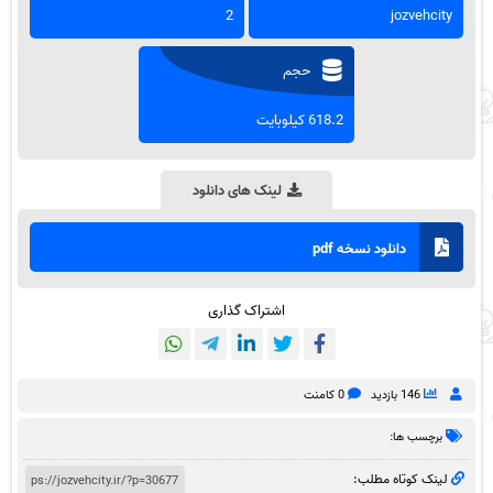
2
jozvehcity
حجم
618.2 کیلوبایت
لینک های دانلود
دانلود نسخه pdf
اشتراک گذاری
146 بازدید
0 کامنت
برچسب ها:
لینک کوتاه مطلب: