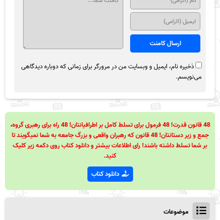
ذخیره نام، ایمیل و وبسایت من در مرورگر برای زمانی که دوباره دیدگاهی
می‌نویسم.
48 قانون قدرت! 48 فرمول برای تسلط کامل بر اطرافیانتان! 48 راه برای رهبری گروه،
جمع و زیر دستانتان! 48 قانون که رهبران واقعی و بزرگ جامعه به شما نمیگویند تا
بر شما تسلط داشته باشند! رای اطلاعات بیشتر و دانلود کتاب روی دکمه زیر کلیک
کنید.
دانلود کتاب
موضوعات