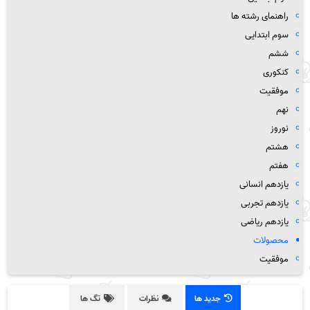
راهنمای رشته ها
سوم ابتدایی
ششم
کنکوری
موفقیت
نهم
نوروز
هشتم
هفتم
یازدهم انسانی
یازدهم تجربی
یازدهم ریاضی
محصولات
موفقیت
جدید ها
نظرات
تگ ها