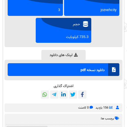
3
jozvehcity
حجم
735.3 کیلوبایت
لینک های دانلود
دانلود نسخه pdf
اشتراک گذاری
156 بازدید
0 کامنت
برچسب ها: