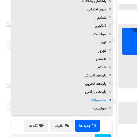
راهنمای رشته ها
سوم ابتدایی
ششم
کنکوری
موفقیت
نهم
نوروز
هشتم
هفتم
یازدهم انسانی
یازدهم تجربی
یازدهم ریاضی
محصولات
موفقیت
جدید ها
نظرات
تگ ها