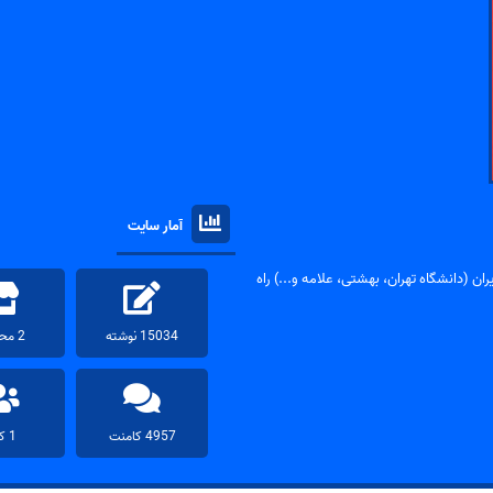
آمار سایت
ان (دانشگاه تهران، بهشتی، علامه و...) راه
15034 نوشته
2 محصول
4957 کامنت
1 کاربر