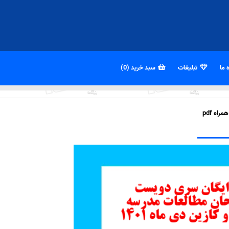
 ما
تبلیغات
سبد خرید (0)
اه pdf