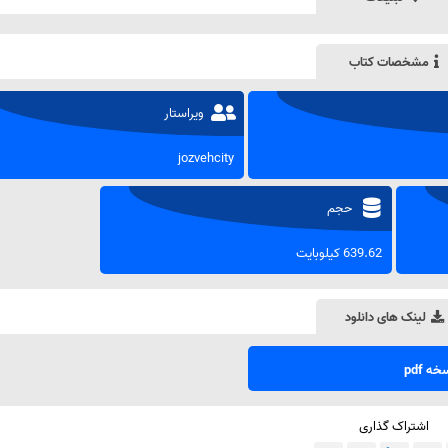
مشخصات کتاب
ویراستار
jozvehcity
حجم
639.62 کیلوبایت
لینک های دانلود
ه pdf
اشتراک گذاری