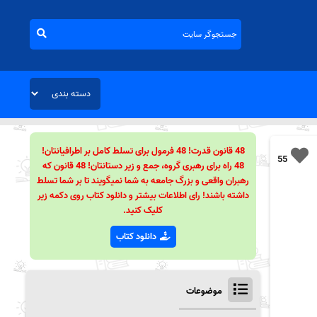
48 قانون قدرت! 48 فرمول برای تسلط کامل بر اطرافیانتان!
55
48 راه برای رهبری گروه، جمع و زیر دستانتان! 48 قانون که
رهبران واقعی و بزرگ جامعه به شما نمیگویند تا بر شما تسلط
داشته باشند! رای اطلاعات بیشتر و دانلود کتاب روی دکمه زیر
کلیک کنید.
دانلود کتاب
موضوعات