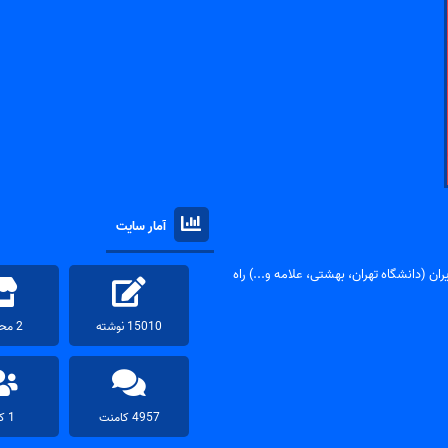
آمار سایت
ان (دانشگاه تهران، بهشتی، علامه و...) راه
15010 نوشته
2 محصول
4957 کامنت
1 کاربر