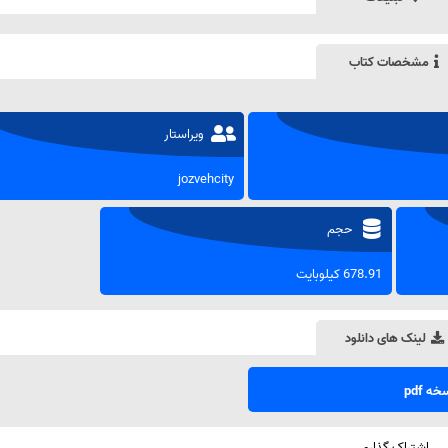
مشخصات کتاب
ویراستار
jozvehcity
حجم
678.91 کیلوبایت
لینک های دانلود
ه pdf
اشتراک گذاری