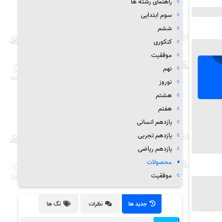
راهنمای رشته ها
سوم ابتدایی
ششم
کنکوری
موفقیت
نهم
نوروز
هشتم
هفتم
یازدهم انسانی
یازدهم تجربی
یازدهم ریاضی
محصولات
موفقیت
جدید ها
نظرات
تگ ها