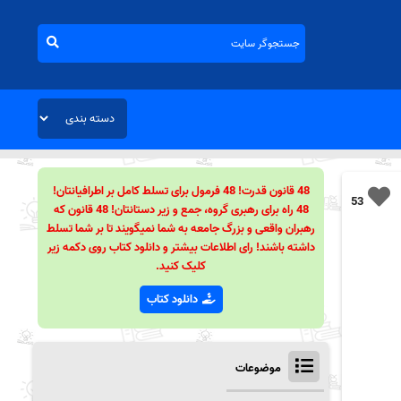
48 قانون قدرت! 48 فرمول برای تسلط کامل بر اطرافیانتان!
53
48 راه برای رهبری گروه، جمع و زیر دستانتان! 48 قانون که
رهبران واقعی و بزرگ جامعه به شما نمیگویند تا بر شما تسلط
داشته باشند! رای اطلاعات بیشتر و دانلود کتاب روی دکمه زیر
کلیک کنید.
دانلود کتاب
موضوعات