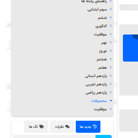
راهنمای رشته ها
سوم ابتدایی
ششم
کنکوری
موفقیت
نهم
نوروز
هشتم
هفتم
یازدهم انسانی
یازدهم تجربی
یازدهم ریاضی
محصولات
موفقیت
جدید ها
نظرات
تگ ها