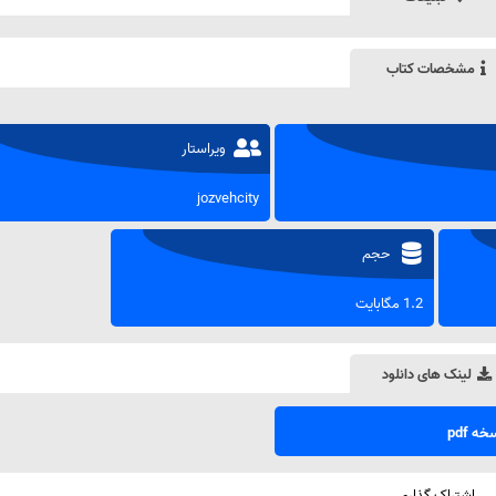
مشخصات کتاب
ویراستار
jozvehcity
حجم
1.2 مگابایت
لینک های دانلود
ه pdf
اشتراک گذاری