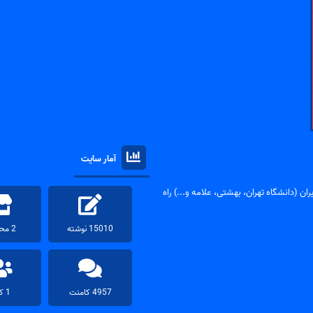
آمار سایت
ان (دانشگاه تهران، بهشتی، علامه و...) راه
15010 نوشته
2 محصول
4957 کامنت
1 کاربر