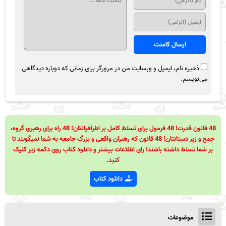
ذخیره نام، ایمیل و وبسایت من در مرورگر برای زمانی که دوباره دیدگاهی
می‌نویسم.
48 قانون قدرت! 48 فرمول برای تسلط کامل بر اطرافیانتان! 48 راه برای رهبری گروه،
جمع و زیر دستانتان! 48 قانون که رهبران واقعی و بزرگ جامعه به شما نمیگویند تا
بر شما تسلط داشته باشند! رای اطلاعات بیشتر و دانلود کتاب روی دکمه زیر کلیک
کنید.
دانلود کتاب
موضوعات