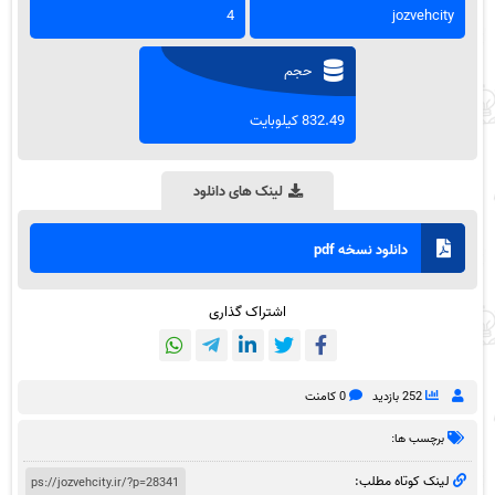
4
jozvehcity
حجم
832.49 کیلوبایت
لینک های دانلود
دانلود نسخه pdf
اشتراک گذاری
252 بازدید
0 کامنت
برچسب ها:
لینک کوتاه مطلب: