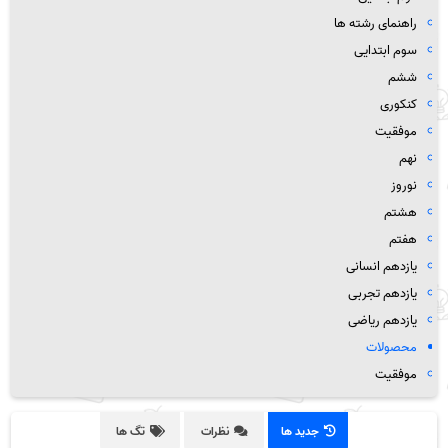
راهنمای رشته ها
سوم ابتدایی
ششم
کنکوری
موفقیت
نهم
نوروز
هشتم
هفتم
یازدهم انسانی
یازدهم تجربی
یازدهم ریاضی
محصولات
موفقیت
جدید ها
نظرات
تگ ها