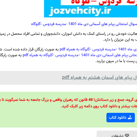
یام های آسمانی-دی ماه 1401 -مدرسه فردوس -گلوگاه
الیت خودش رو در راستای کمک به دانش اموزان، دانشجویان و تمامی افراد محصل در زمینه
ه این عزیزان را دارد.
همراه pdf
به صورت رایگان قرار داده شده است. شم
 ماه 1401 -مدرسه فردوس -گلوگاه به همراه pdf
به صورت رایگان
 پست با ما در میون بزارید.
 پیام های آسمان هشتم به همراه pdf
48 قانون قدرت! 48 فرمول برای تسلط کامل بر اطرافیانتان! 48 راه برای رهبری گروه، جمع و زیر دستانتان! 48 قانون که رهبران واقعی و بزرگ جامعه به شما نمیگ
ات بیشتر و دانلود کتاب روی دکمه زیر کلیک کنید.
دانلود کتاب
تبلیغات