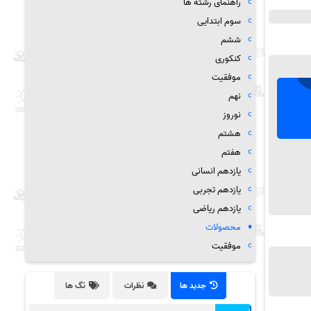
راهنمای رشته ها
سوم ابتدایی
ششم
کنکوری
موفقیت
نهم
نوروز
هشتم
هفتم
یازدهم انسانی
یازدهم تجربی
یازدهم ریاضی
محصولات
موفقیت
جدید ها
نظرات
تگ ها