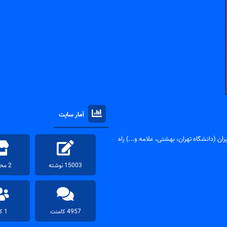
آمار سایت
ان (دانشگاه تهران، بهشتی، علامه و...) راه
15003 نوشته
2 محصول
4957 کامنت
1 کاربر