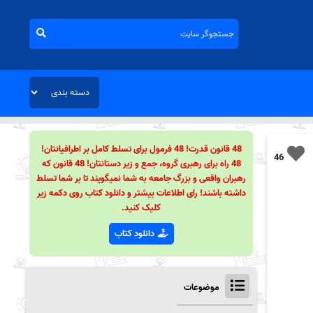
48 قانون قدرت! 48 فرمول برای تسلط کامل بر اطرافیانتان!
46
48 راه برای رهبری گروه، جمع و زیر دستانتان! 48 قانون که
رهبران واقعی و بزرگ جامعه به شما نمیگویند تا بر شما تسلط
داشته باشند! رای اطلاعات بیشتر و دانلود کتاب روی دکمه زیر
کلیک کنید.
دانلود کتاب
موضوعات