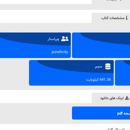
مشخصات کتاب
ویراستار
jozvehcity
حجم
641.36 کیلوبایت
لینک های دانلود
ه pdf
اشتراک گذاری