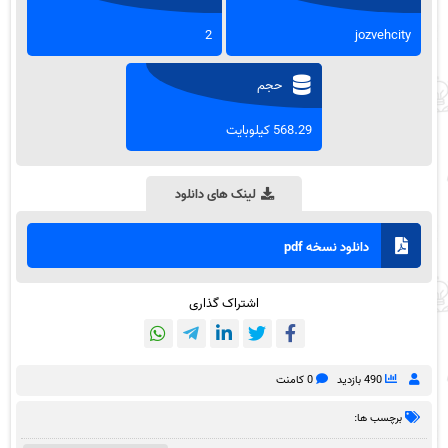
2
jozvehcity
حجم
568.29 کیلوبایت
لینک های دانلود
دانلود نسخه pdf
اشتراک گذاری
490 بازدید
0 کامنت
برچسب ها: