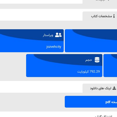
مشخصات کتاب
ویراستار
jozvehcity
حجم
792.29 کیلوبایت
لینک های دانلود
ه pdf
اشتراک گذاری