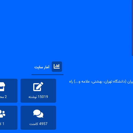
آمار سایت
ان (دانشگاه تهران، بهشتی، علامه و...) راه
15019 نوشته
2 محصول
4957 کامنت
1 کاربر