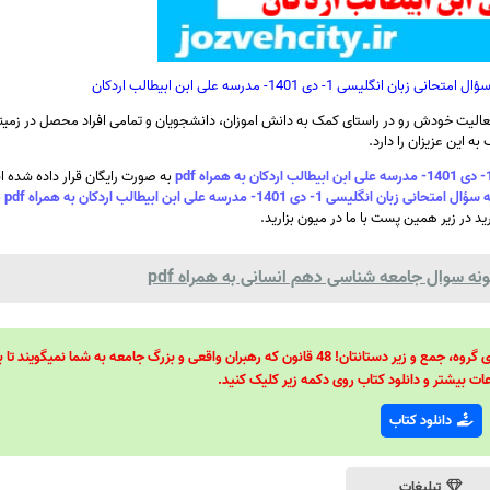
- دی 1401- مدرسه علی ابن ابیطالب اردکان
الیت خودش رو در راستای کمک به دانش اموزان، دانشجویان و تمامی افراد محصل در زمینه
ه این عزیزان را دارد.
به صورت رایگان قرار داده شده 
ی 1401- مدرسه علی ابن ابیطالب اردکان به همراه pdf
ب
رید در زیر همین پست با ما در میون بزارید.
ه سوال جامعه شناسی دهم انسانی به همراه pdf
48 قانون قدرت! 48 فرمول برای تسلط کامل بر اطرافیانتان! 48 راه برای رهبری گروه، جمع و زیر دستانتان! 48 قانون که رهبران واقعی و بزرگ جامعه به شما نمیگ
ات بیشتر و دانلود کتاب روی دکمه زیر کلیک کنید.
دانلود کتاب
تبلیغات