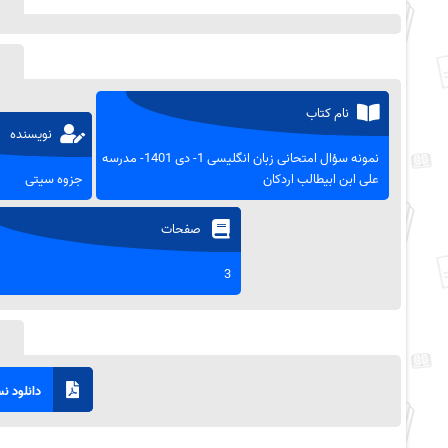
نام کتاب
نویسنده
نمونه سؤال امتحانی زبان انگلیسی 1- دی 1401- مدرسه
علی ابن ابیطالب اردکان
جزوه سیتی
صفحات
3
دانلود نسخ