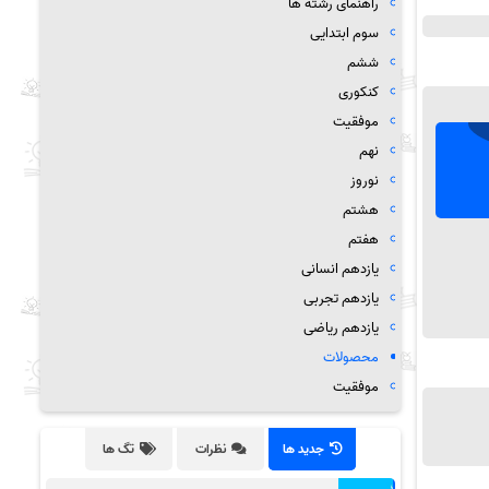
راهنمای رشته ها
سوم ابتدایی
ششم
کنکوری
موفقیت
نهم
نوروز
هشتم
هفتم
یازدهم انسانی
یازدهم تجربی
یازدهم ریاضی
محصولات
موفقیت
جدید ها
نظرات
تگ ها