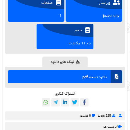
ویراستار
صفحات
1
jozvehcity
حجم
11.75 مگابایت
لینک های دانلود
دانلود نسخه pdf
اشتراک گذاری
225 بازدید
0 کامنت
برچسب ها: