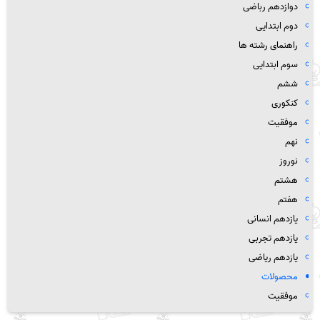
دوازدهم رباضی
دوم ابتدایی
راهنمای رشته ها
سوم ابتدایی
ششم
کنکوری
موفقیت
نهم
نوروز
هشتم
هفتم
یازدهم انسانی
یازدهم تجربی
یازدهم ریاضی
محصولات
موفقیت