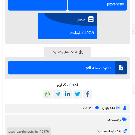
1
jozvehcity
حجم
497.9 کیلوبایت
لینک های دانلود
دانلود نسخه pdf
اشتراک گذاری
414 بازدید
0 کامنت
برچسب ها:
لینک کوتاه مطلب: