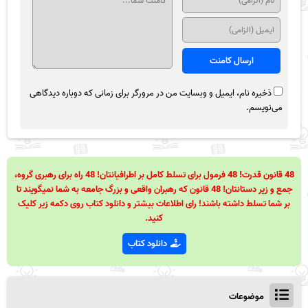
ذخیره نام، ایمیل و وبسایت من در مرورگر برای زمانی که دوباره دیدگاهی
می‌نویسم.
48 قانون قدرت! 48 فرمول برای تسلط کامل بر اطرافیانتان! 48 راه برای رهبری گروه،
جمع و زیر دستانتان! 48 قانون که رهبران واقعی و بزرگ جامعه به شما نمیگویند تا
بر شما تسلط داشته باشند! رای اطلاعات بیشتر و دانلود کتاب روی دکمه زیر کلیک
کنید.
دانلود کتاب
موضوعات