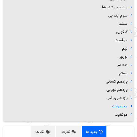
راهنمای رشته ها
سوم ابتدایی
ششم
کنکوری
موفقیت
نهم
نوروز
هشتم
هفتم
یازدهم انسانی
یازدهم تجربی
یازدهم ریاضی
محصولات
موفقیت
جدید ها
نظرات
تگ ها