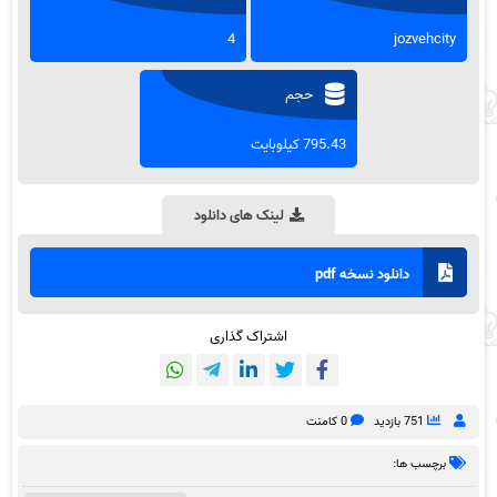
4
jozvehcity
حجم
795.43 کیلوبایت
لینک های دانلود
دانلود نسخه pdf
اشتراک گذاری
751 بازدید
0 کامنت
برچسب ها: