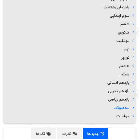
راهنمای رشته ها
سوم ابتدایی
ششم
کنکوری
موفقیت
نهم
نوروز
هشتم
هفتم
یازدهم انسانی
یازدهم تجربی
یازدهم ریاضی
محصولات
موفقیت
جدید ها
نظرات
تگ ها