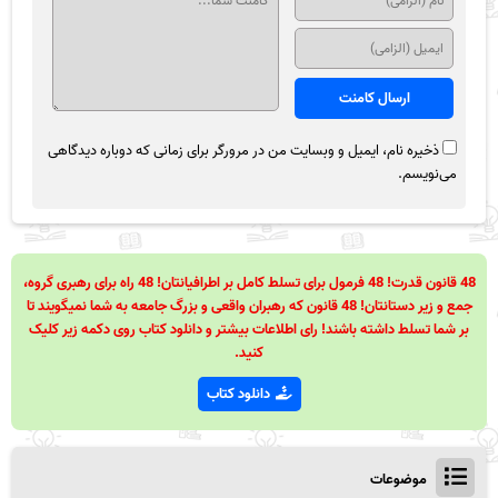
ذخیره نام، ایمیل و وبسایت من در مرورگر برای زمانی که دوباره دیدگاهی
می‌نویسم.
48 قانون قدرت! 48 فرمول برای تسلط کامل بر اطرافیانتان! 48 راه برای رهبری گروه،
جمع و زیر دستانتان! 48 قانون که رهبران واقعی و بزرگ جامعه به شما نمیگویند تا
بر شما تسلط داشته باشند! رای اطلاعات بیشتر و دانلود کتاب روی دکمه زیر کلیک
کنید.
دانلود کتاب
موضوعات