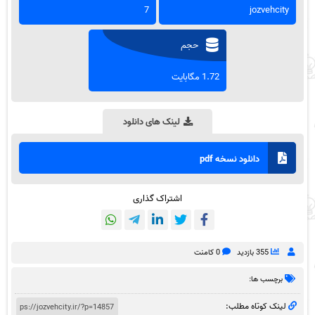
7
jozvehcity
حجم
1.72 مگابایت
لینک های دانلود
دانلود نسخه pdf
اشتراک گذاری
355 بازدید
0 کامنت
برچسب ها:
لینک کوتاه مطلب: