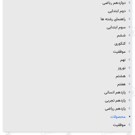
دوازدهم رباضی
دوم ابتدایی
راهنمای رشته ها
سوم ابتدایی
ششم
کنکوری
موفقیت
نهم
نوروز
هشتم
هفتم
یازدهم انسانی
یازدهم تجربی
یازدهم ریاضی
محصولات
موفقیت