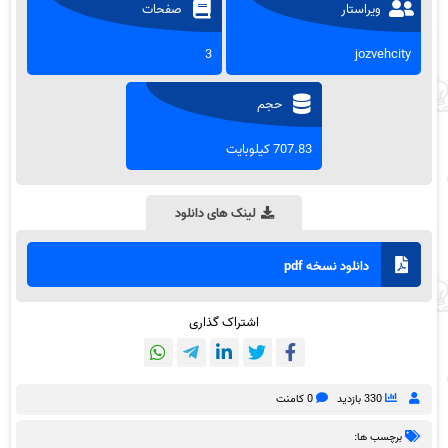
ویراستار
صفحات
3
jozvehcity
حجم
707.83 کیلوبایت
لینک های دانلود
دانلود نسخه pdf
اشتراک گذاری
330 بازدید
0 کامنت
برچسب ها: