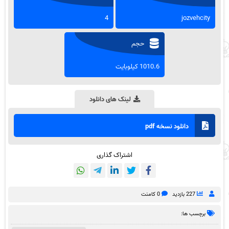
4
jozvehcity
حجم
1010.6 کیلوبایت
لینک های دانلود
دانلود نسخه pdf
اشتراک گذاری
227 بازدید
0 کامنت
برچسب ها: