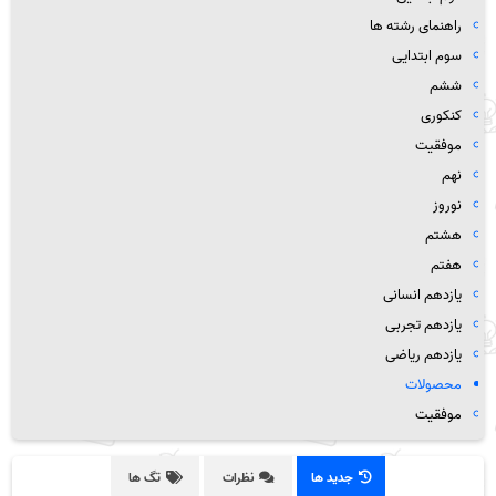
راهنمای رشته ها
سوم ابتدایی
ششم
کنکوری
موفقیت
نهم
نوروز
هشتم
هفتم
یازدهم انسانی
یازدهم تجربی
یازدهم ریاضی
محصولات
موفقیت
جدید ها
نظرات
تگ ها