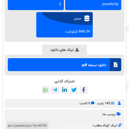
2
jozvehcity
حجم
848.34 کیلوبایت
لینک های دانلود
دانلود نسخه pdf
اشتراک گذاری
142 بازدید
0 کامنت
برچسب ها:
لینک کوتاه مطلب: