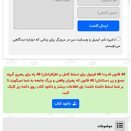
ذخیره نام، ایمیل و وبسایت من در مرورگر برای زمانی که دوباره دیدگاهی
می‌نویسم.
48 قانون قدرت! 48 فرمول برای تسلط کامل بر اطرافیانتان! 48 راه برای رهبری گروه،
جمع و زیر دستانتان! 48 قانون که رهبران واقعی و بزرگ جامعه به شما نمیگویند تا
بر شما تسلط داشته باشند! رای اطلاعات بیشتر و دانلود کتاب روی دکمه زیر کلیک
کنید.
دانلود کتاب
موضوعات