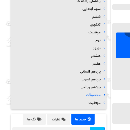
راهنمای رشته ها
سوم ابتدایی
ششم
کنکوری
موفقیت
نهم
نوروز
هشتم
هفتم
یازدهم انسانی
یازدهم تجربی
یازدهم ریاضی
محصولات
موفقیت
جدید ها
نظرات
تگ ها