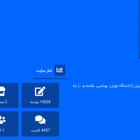
آمار سایت
ان (دانشگاه تهران، بهشتی، علامه و...) راه
15028 نوشته
2 محصول
4957 کامنت
1 کاربر