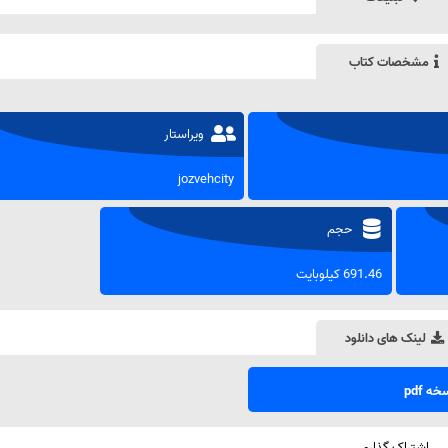
مشخصات کتاب
ویراستار
jozvehcity
حجم
691.46 کیلوبایت
لینک های دانلود
ه pdf
اشتراک گذاری