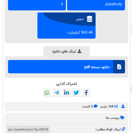
3
jozvehcity
حجم
963.48 کیلوبایت
لینک های دانلود
دانلود نسخه pdf
اشتراک گذاری
168 بازدید
0 کامنت
برچسب ها:
لینک کوتاه مطلب: