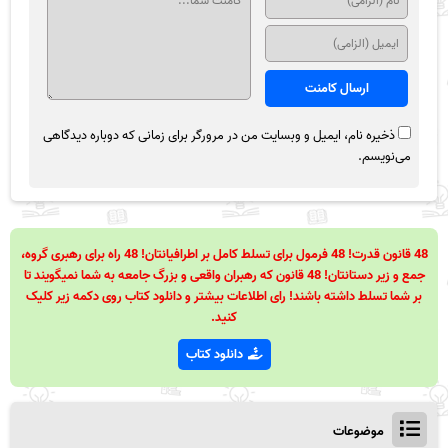
ذخیره نام، ایمیل و وبسایت من در مرورگر برای زمانی که دوباره دیدگاهی
می‌نویسم.
48 قانون قدرت! 48 فرمول برای تسلط کامل بر اطرافیانتان! 48 راه برای رهبری گروه،
جمع و زیر دستانتان! 48 قانون که رهبران واقعی و بزرگ جامعه به شما نمیگویند تا
بر شما تسلط داشته باشند! رای اطلاعات بیشتر و دانلود کتاب روی دکمه زیر کلیک
کنید.
دانلود کتاب
موضوعات