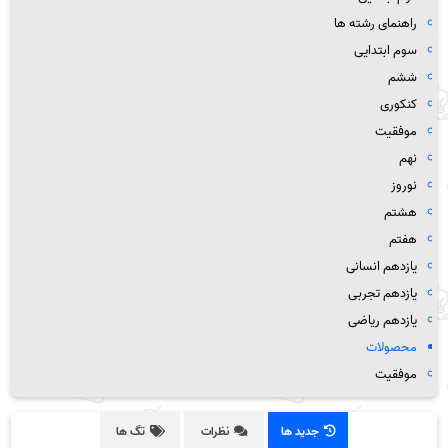
راهنمای رشته ها
سوم ابتدایی
ششم
کنکوری
موفقیت
نهم
نوروز
هشتم
هفتم
یازدهم انسانی
یازدهم تجربی
یازدهم ریاضی
محصولات
موفقیت
جدید ها
نظرات
تگ ها