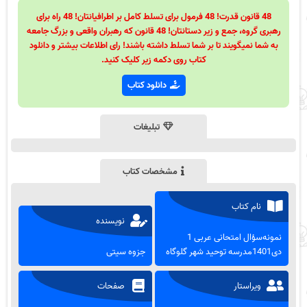
48 قانون قدرت! 48 فرمول برای تسلط کامل بر اطرافیانتان! 48 راه برای
رهبری گروه، جمع و زیر دستانتان! 48 قانون که رهبران واقعی و بزرگ جامعه
به شما نمیگویند تا بر شما تسلط داشته باشند! رای اطلاعات بیشتر و دانلود
کتاب روی دکمه زیر کلیک کنید.
دانلود کتاب
تبلیغات
مشخصات کتاب
نام کتاب
نویسنده
نمونه‌سؤال امتحانی عربی 1
دی1401مدرسه توحید شهر گلوگاه
جزوه سیتی
ویراستار
صفحات