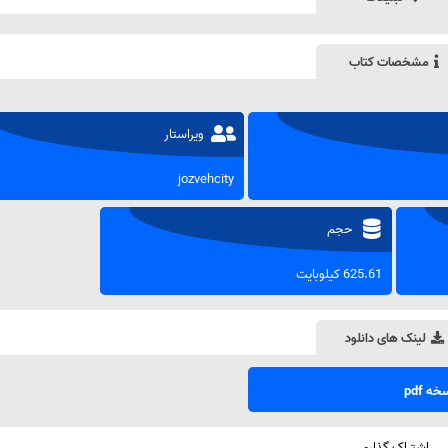
مشخصات کتاب
ویراستار
jozvehcity
حجم
625.61 کیلوبایت
لینک های دانلود
ه pdf
اشتراک گذاری