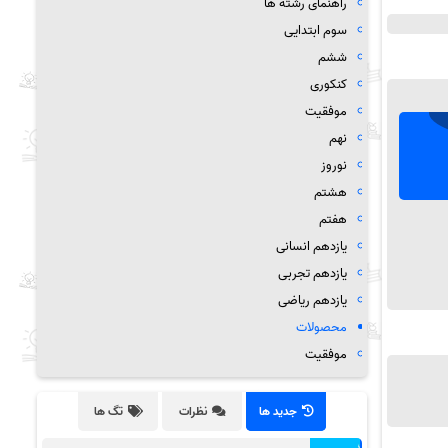
راهنمای رشته ها
سوم ابتدایی
ششم
کنکوری
موفقیت
نهم
نوروز
هشتم
هفتم
یازدهم انسانی
یازدهم تجربی
یازدهم ریاضی
محصولات
موفقیت
جدید ها
نظرات
تگ ها