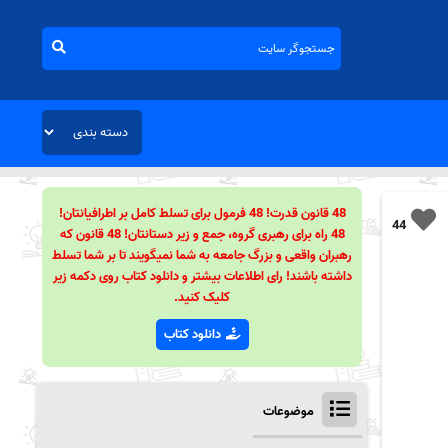
48 قانون قدرت! 48 فرمول برای تسلط کامل بر اطرافیانتان!
44
48 راه برای رهبری گروه، جمع و زیر دستانتان! 48 قانون که
رهبران واقعی و بزرگ جامعه به شما نمیگویند تا بر شما تسلط
داشته باشند! رای اطلاعات بیشتر و دانلود کتاب روی دکمه زیر
کلیک کنید.
دانلود کتاب
موضوعات