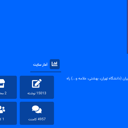
آمار سایت
ان (دانشگاه تهران، بهشتی، علامه و...) راه
15013 نوشته
2 محصول
4957 کامنت
1 کاربر