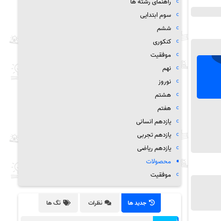
راهنمای رشته ها
سوم ابتدایی
ششم
کنکوری
موفقیت
نهم
نوروز
هشتم
هفتم
یازدهم انسانی
یازدهم تجربی
یازدهم ریاضی
محصولات
موفقیت
جدید ها
نظرات
تگ ها