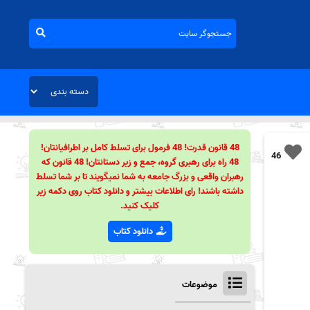
48 قانون قدرت! 48 فرمول برای تسلط کامل بر اطرافیانتان!
46
48 راه برای رهبری گروه، جمع و زیر دستانتان! 48 قانون که
رهبران واقعی و بزرگ جامعه به شما نمیگویند تا بر شما تسلط
داشته باشند! رای اطلاعات بیشتر و دانلود کتاب روی دکمه زیر
کلیک کنید.
دانلود کتاب
موضوعات