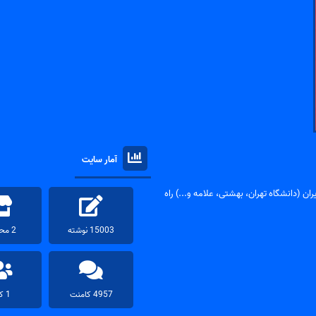
آمار سایت
ان (دانشگاه تهران، بهشتی، علامه و...) راه
15003 نوشته
2 محصول
4957 کامنت
1 کاربر