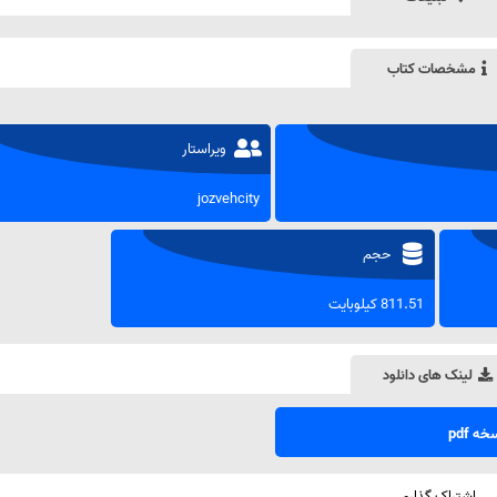
مشخصات کتاب
ویراستار
jozvehcity
حجم
811.51 کیلوبایت
لینک های دانلود
ه pdf
اشتراک گذاری