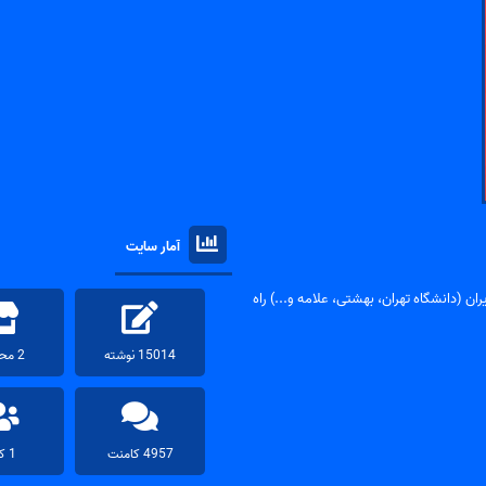
آمار سایت
ان (دانشگاه تهران، بهشتی، علامه و...) راه
15014 نوشته
2 محصول
4957 کامنت
1 کاربر