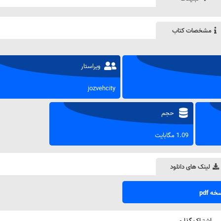
مشخصات کتاب
ویراستار
jozvehcity
حجم
1.09 مگابایت
لینک های دانلود
ه pdf
اشتراک گذاری