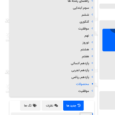
راهنمای رشته ها
سوم ابتدایی
ششم
کنکوری
موفقیت
نهم
نوروز
هشتم
هفتم
یازدهم انسانی
یازدهم تجربی
یازدهم ریاضی
محصولات
موفقیت
جدید ها
نظرات
تگ ها