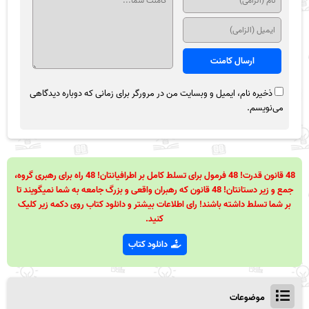
ذخیره نام، ایمیل و وبسایت من در مرورگر برای زمانی که دوباره دیدگاهی
می‌نویسم.
48 قانون قدرت! 48 فرمول برای تسلط کامل بر اطرافیانتان! 48 راه برای رهبری گروه،
جمع و زیر دستانتان! 48 قانون که رهبران واقعی و بزرگ جامعه به شما نمیگویند تا
بر شما تسلط داشته باشند! رای اطلاعات بیشتر و دانلود کتاب روی دکمه زیر کلیک
کنید.
دانلود کتاب
موضوعات