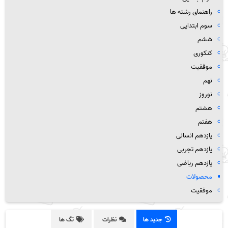
راهنمای رشته ها
سوم ابتدایی
ششم
کنکوری
موفقیت
نهم
نوروز
هشتم
هفتم
یازدهم انسانی
یازدهم تجربی
یازدهم ریاضی
محصولات
موفقیت
جدید ها
نظرات
تگ ها