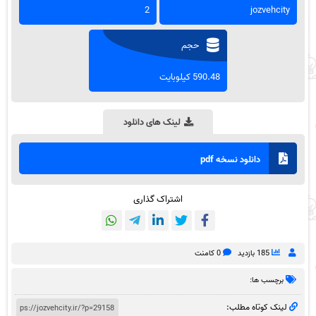
2
jozvehcity
حجم
590.48 کیلوبایت
لینک های دانلود
دانلود نسخه pdf
اشتراک گذاری
185 بازدید
0 کامنت
برچسب ها:
لینک کوتاه مطلب: